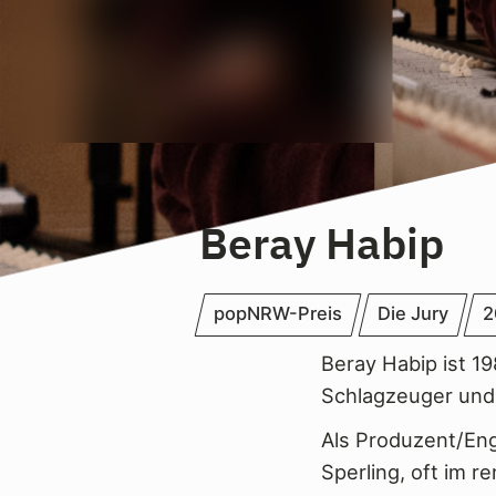
Beray Habip
popNRW-Preis
Die Jury
2
Beray Habip ist 1
Schlagzeuger und 
Als Produzent/Eng
Sperling, oft im 