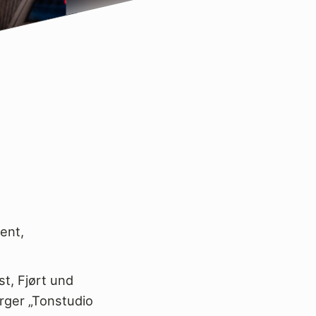
ent,
t, Fjørt und
rger „Tonstudio