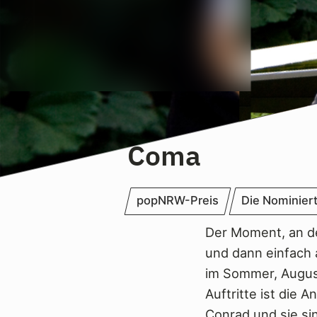
Coma
popNRW-Preis
Die Nominier
Der Moment, an d
und dann einfach a
im Sommer, August
Auftritte ist die
Conrad und sie si