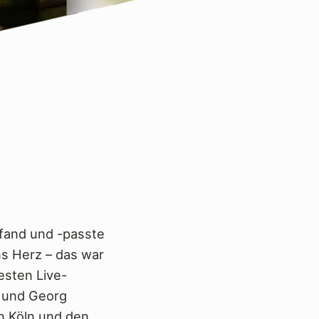
fand und -passte
ns Herz – das war
esten Live-
t und Georg
on Köln und den