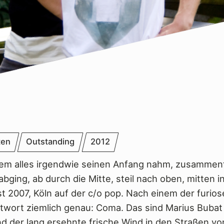
ten
Outstanding
2012
em alles irgendwie seinen Anfang nahm, zusammen
bging, ab durch die Mitte, steil nach oben, mitten i
 2007, Köln auf der c/o pop. Nach einem der furios
 Antwort ziemlich genau: Coma. Das sind Marius Buba
nd der lang ersehnte frische Wind in den Straßen v