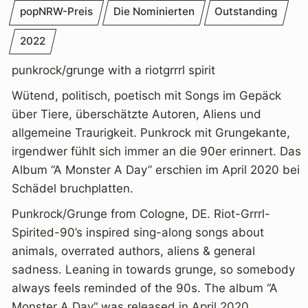
popNRW-Preis
Die Nominierten
Outstanding
2022
punkrock/grunge with a riotgrrrl spirit
Wütend, politisch, poetisch mit Songs im Gepäck
über Tiere, überschätzte Autoren, Aliens und
allgemeine Traurigkeit. Punkrock mit Grungekante,
irgendwer fühlt sich immer an die 90er erinnert. Das
Album “A Monster A Day” erschien im April 2020 bei
Schädel bruchplatten.
Punkrock/Grunge from Cologne, DE. Riot-Grrrl-
Spirited-90’s inspired sing-along songs about
animals, overrated authors, aliens & general
sadness. Leaning in towards grunge, so somebody
always feels reminded of the 90s. The album “A
Monster A Day“ was released in April 2020.