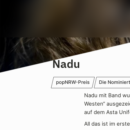
Nadu
popNRW-Preis
Die Nominier
Nadu mit Band wur
Westen“ ausgezei
auf dem Asta Unif
All das ist im er