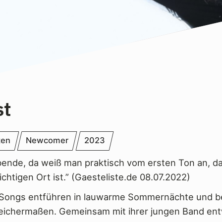
st
ten
Newcomer
2023
bende, da weiß man praktisch vom ersten Ton an, d
richtigen Ort ist.” (Gaesteliste.de 08.07.2022)
s Songs entführen in lauwarme Sommernächte und b
eichermaßen. Gemeinsam mit ihrer jungen Band entw