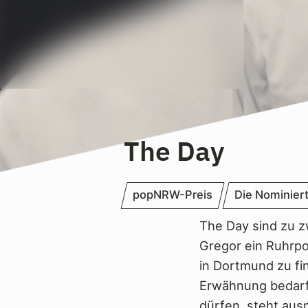
The Day
popNRW-Preis
Die Nominier
The Day sind zu z
Gregor ein Ruhrpot
in Dortmund zu fi
Erwähnung bedarf.
dürfen, steht aus