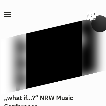
„what if…?“ NRW Music