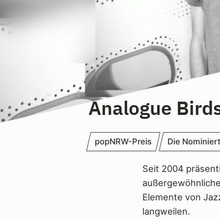
Analogue Bird
popNRW-Preis
Die Nominier
Seit 2004 präsent
außergewöhnliche 
Elemente von Jaz
langweilen.