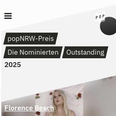
popNRW-Preis
Die Nominierten
Outstanding
2025
Florence Besch