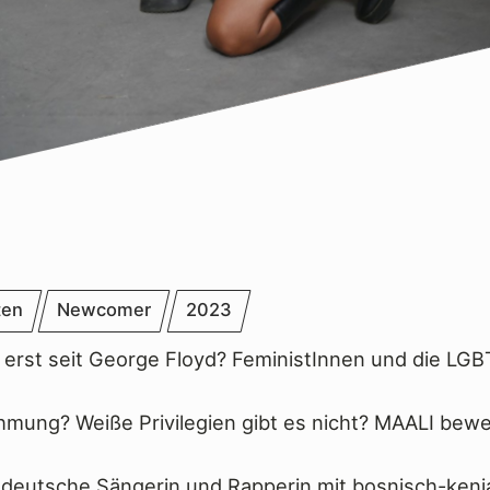
ten
Newcomer
2023
 erst seit George Floyd? FeministInnen und die L
mung? Weiße Privilegien gibt es nicht? MAALI bewei
 deutsche Sängerin und Rapperin mit bosnisch-ken