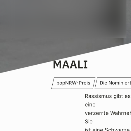
MAALI
popNRW-Preis
Die Nominier
Rassismus gibt es
eine
verzerrte Wahrneh
Sie
ist eine Schwarze