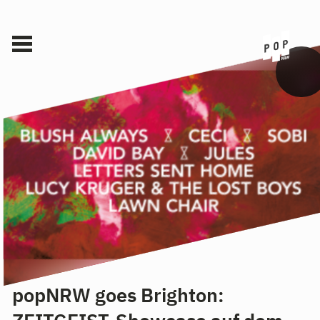
popNRW goes Brighton: