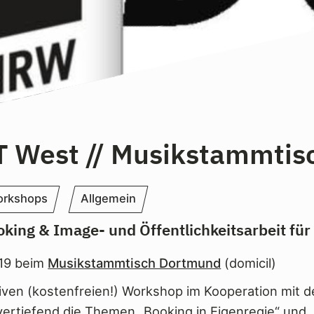
 West // Musikstammtis
rkshops
Allgemein
king & Image- und Öffentlichkeitsarbeit fü
019 beim
Musikstammtisch Dortmund
(domicil)
iven (kostenfreien!) Workshop im Kooperation mit
rtiefend die Themen „Booking in Eigenregie“ und 