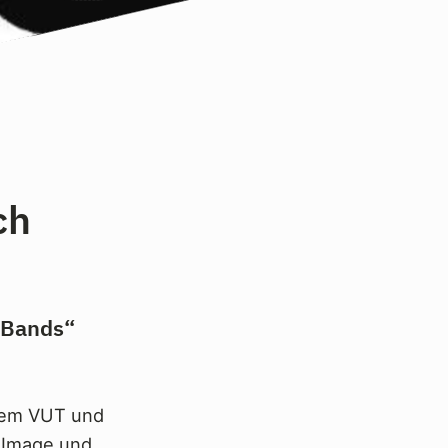
ch
r Bands“
 dem VUT und
„Image und