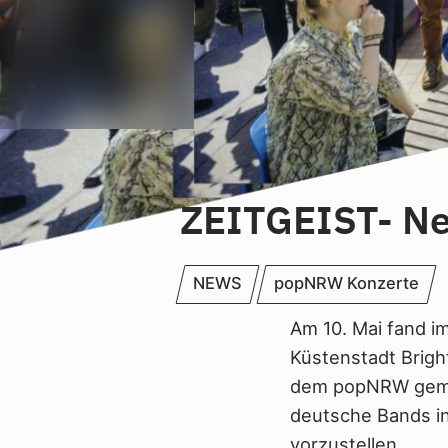
ZEITGEIST- N
NEWS
popNRW Konzerte
Am 10. Mai fand i
Küstenstadt Brigh
dem popNRW gemei
deutsche Bands in
vorzustellen.